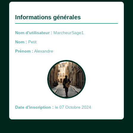
Informations générales
Nom d'utilisateur :
MarcheurSage1
Nom :
Petit
Prénom :
Alexandre
Date d'inscription :
le 07 Octobre 2024