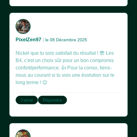
PixelZen97 :
le 08 Décembre 2025
Nickel que tu sois satisfait du résultat ! 😎 Les
B4, c'est un choix sûr pour un bon compromis
confort/performance. 👍 Pour la conso, tiens-
nous au courant si tu vois une évolution sur le
long terme ! 😉
J'aime
Répondre