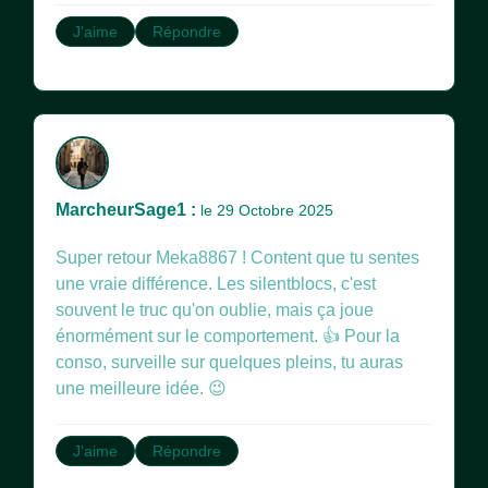
J'aime
Répondre
MarcheurSage1 :
le 29 Octobre 2025
Super retour Meka8867 ! Content que tu sentes
une vraie différence. Les silentblocs, c'est
souvent le truc qu'on oublie, mais ça joue
énormément sur le comportement. 👍 Pour la
conso, surveille sur quelques pleins, tu auras
une meilleure idée. 😉
J'aime
Répondre