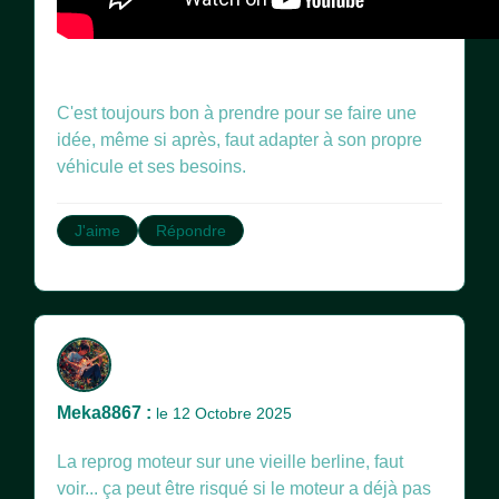
C'est toujours bon à prendre pour se faire une
idée, même si après, faut adapter à son propre
véhicule et ses besoins.
J'aime
Répondre
Meka8867 :
le 12 Octobre 2025
La reprog moteur sur une vieille berline, faut
voir... ça peut être risqué si le moteur a déjà pas