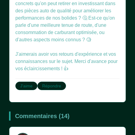
concrets qu'on peut retirer en investissant dans
des pièces auto de qualité pour améliorer les
performances de nos bolides ? 🤔 Est-ce qu'on
parle d'une meilleure tenue de route, d'une
consommation de carburant optimisée, ou
d'autres aspects moins connus ? 🧐
J'aimerais avoir vos retours d'expérience et vos
connaissances sur le sujet. Merci d'avance pour
vos éclaircissements ! 👍
J'aime
Répondre
Commentaires (14)