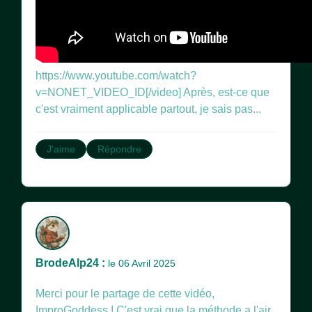
https://www.youtube.com/watch?
v=NONET_VIDEO_ID[/video] Après, est-ce que
c'est vraiment applicable partout, je sais pas...
J'aime
Répondre
BrodeAlp24 :
le 06 Avril 2025
Merci pour le partage de cette vidéo,
ImproGoddess ! C'est vrai que la méthode a l'air