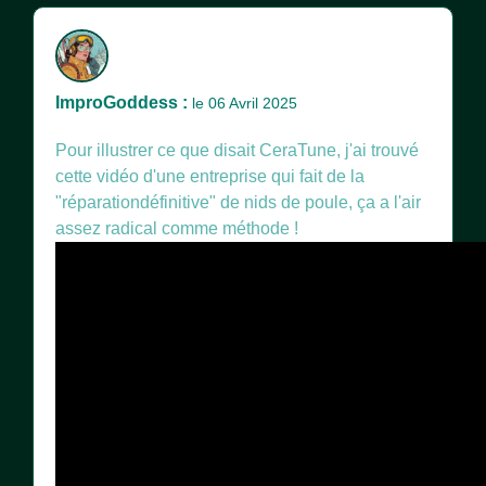
ImproGoddess :
le 06 Avril 2025
Pour illustrer ce que disait CeraTune, j'ai trouvé
cette vidéo d'une entreprise qui fait de la
"réparationdéfinitive" de nids de poule, ça a l'air
assez radical comme méthode !