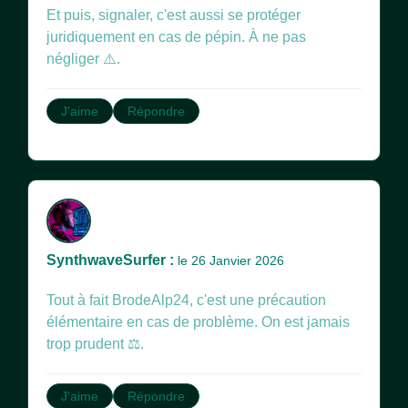
Et puis, signaler, c'est aussi se protéger
juridiquement en cas de pépin. À ne pas
négliger ⚠️.
J'aime
Répondre
SynthwaveSurfer :
le 26 Janvier 2026
Tout à fait BrodeAlp24, c'est une précaution
élémentaire en cas de problème. On est jamais
trop prudent ⚖️.
J'aime
Répondre