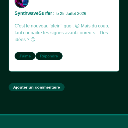
SynthwaveSurfer :
le 25 Juillet 2026
C'est le nouveau 'plein', quoi. 😉 Mais du coup,
faut connaitre les signes avant-coureurs... Des
idées ? 🤔
J'aime
Répondre
Ajouter un commentaire