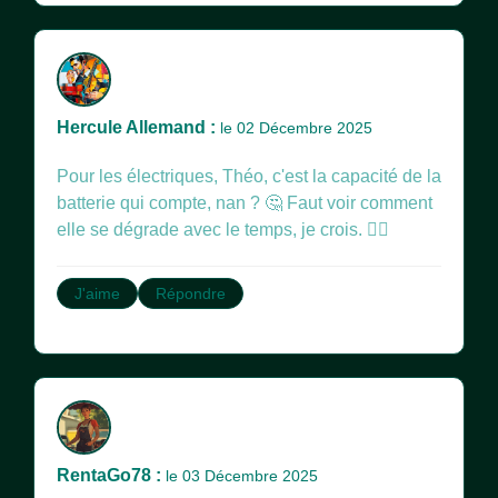
Hercule Allemand :
le 02 Décembre 2025
Pour les électriques, Théo, c'est la capacité de la
batterie qui compte, nan ? 🤔 Faut voir comment
elle se dégrade avec le temps, je crois. 🤷‍♂️
J'aime
Répondre
RentaGo78 :
le 03 Décembre 2025