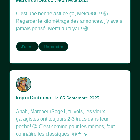
le 24 Août 2025
C'est une bonne astuce ça, Meka8867! 👍
Regarder le kilométrage des annonces, j'y avais
jamais pensé. Merci du tuyau! 😃
J'aime
Répondre
ImproGoddess :
le 05 Septembre 2025
Ahah, MarcheurSage1, tu vois, les vieux
garagistes ont toujours 2-3 trucs dans leur
poche! 😉 C'est comme pour les mèmes, faut
connaître les classiques! 😎👩‍🔧