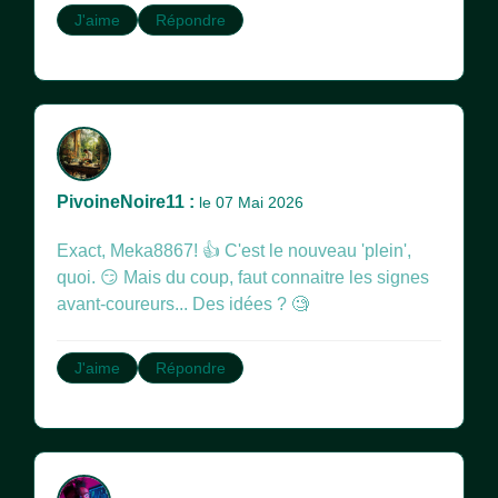
J'aime
Répondre
PivoineNoire11 :
le 07 Mai 2026
Exact, Meka8867! 👍 C'est le nouveau 'plein',
quoi. 😏 Mais du coup, faut connaitre les signes
avant-coureurs... Des idées ? 🧐
J'aime
Répondre