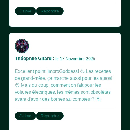
J'aime
Répondre
Théophile Girard :
le 17 Novembre 2025
Excellent point, ImproGoddess! 👍 Les recettes
de grand-mère, ça marche aussi pour les autos!
😉 Mais du coup, comment on fait pour les
voitures électriques, les mêmes sont obsolètes
avant d'avoir des bornes au compteur? 🤔
J'aime
Répondre