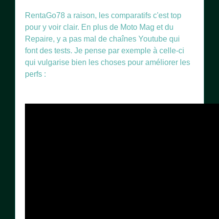
RentaGo78 a raison, les comparatifs c'est top
pour y voir clair. En plus de Moto Mag et du
Repaire, y a pas mal de chaînes Youtube qui
font des tests. Je pense par exemple à celle-ci
qui vulgarise bien les choses pour améliorer les
perfs :