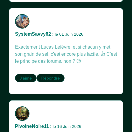
SystemSavvy62 :
le 01 Juin 2026
Exactement Lucas Lefèvre, et si chacun y met
son grain de sel, c'est encore plus facile. 👍 C'est
le principe des forums, non ? 😉
J'aime
Répondre
PivoineNoire11 :
le 16 Juin 2026