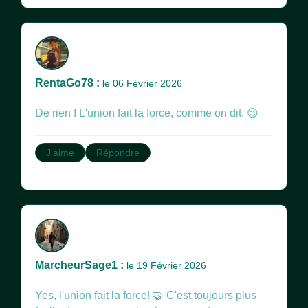
RentaGo78 :
le 06 Février 2026
De rien ! L'union fait la force, comme on dit. 😉
J'aime
Répondre
MarcheurSage1 :
le 19 Février 2026
Yes, l'union fait la force! 🤝 C'est toujours plus