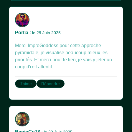
Portia :
le 29 Juin 2025
Merci ImproGoddess pour cette approche
pyramidale, je visualise beaucoup mieux les
priorités. Et merci pour le lien, je vais y jeter un
coup d'œil attentif.
J'aime
Répondre
RentaGo78 :