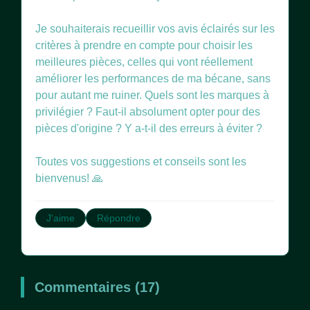
Je souhaiterais recueillir vos avis éclairés sur les
critères à prendre en compte pour choisir les
meilleures pièces, celles qui vont réellement
améliorer les performances de ma bécane, sans
pour autant me ruiner. Quels sont les marques à
privilégier ? Faut-il absolument opter pour des
pièces d'origine ? Y a-t-il des erreurs à éviter ?
Toutes vos suggestions et conseils sont les
bienvenus! 🙏
J'aime
Répondre
Commentaires (17)