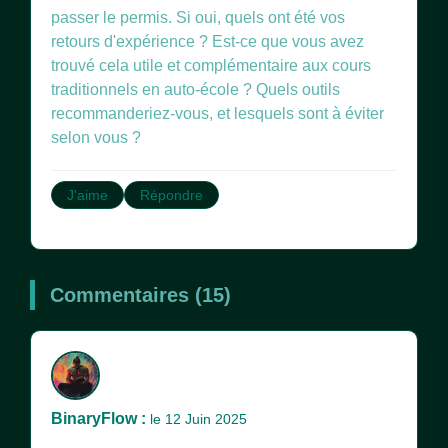
passer le permis. Si oui, quels ont été vos
retours d'expérience ? Est-ce que vous avez
trouvé cela utile et complémentaire aux cours
traditionnels en auto-école ? Quels outils
recommanderiez-vous, et lesquels sont à éviter
selon vous ?
J'aime
Répondre
Commentaires (15)
BinaryFlow :
le 12 Juin 2025