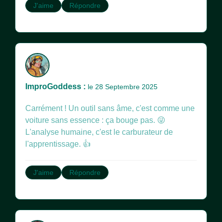
J'aime
Répondre
ImproGoddess :
le 28 Septembre 2025
Carrément ! Un outil sans âme, c'est comme une
voiture sans essence : ça bouge pas. 😜
L'analyse humaine, c'est le carburateur de
l'apprentissage. 👍
J'aime
Répondre