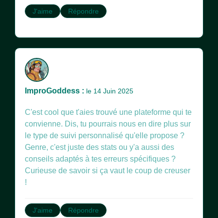
J'aime
Répondre
ImproGoddess :
le 14 Juin 2025
C'est cool que t'aies trouvé une plateforme qui te
convienne. Dis, tu pourrais nous en dire plus sur
le type de suivi personnalisé qu'elle propose ?
Genre, c'est juste des stats ou y'a aussi des
conseils adaptés à tes erreurs spécifiques ?
Curieuse de savoir si ça vaut le coup de creuser
!
J'aime
Répondre