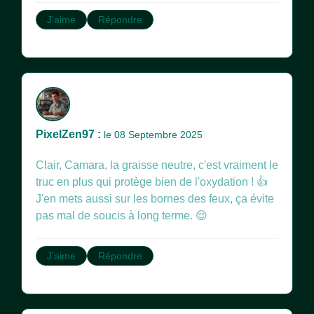
J'aime
Répondre
PixelZen97 :
le 08 Septembre 2025
Clair, Camara, la graisse neutre, c'est vraiment le
truc en plus qui protège bien de l'oxydation ! 👍
J'en mets aussi sur les bornes des feux, ça évite
pas mal de soucis à long terme. 😌
J'aime
Répondre