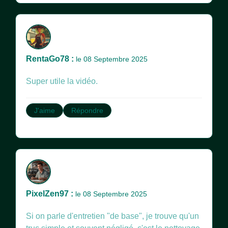
RentaGo78 :
le 08 Septembre 2025
Super utile la vidéo.
J'aime
Répondre
PixelZen97 :
le 08 Septembre 2025
Si on parle d'entretien "de base", je trouve qu'un