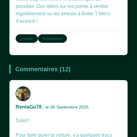
possible. Des idées sur les points à vérifier
régulièrement ou les erreurs à éviter ? Merci
d'avance !
J'aime
Répondre
Commentaires (12)
RentaGo78 :
le 06 Septembre 2025
Salut !
Pour faire durer ta voiture, y'a quelques trucs