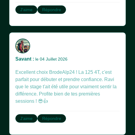
J'aime
Répondre
Savant :
le 04 Juillet 2026
Excellent choix BrodeAlp24 ! La 125 4T, c'est
parfait pour débuter et prendre confiance. Ravi
que le stage t'ait été utile pour vraiment sentir la
différence. Profite bien de tes premières
sessions ! 😎👍
J'aime
Répondre