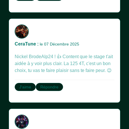
CeraTune :
le 07 Décembre 2025
Nickel BrodeAlp24 ! 👍 Content que le stage t'ait
aidée à y voir plus clair. La 125 4T, c'est un bon
choix, tu vas te faire plaisir sans te faire peur. 😉
J'aime
Répondre