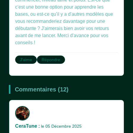
c'est une bonne option pour apprendre les
bases, ou est-ce qu'il y a d'autres modèles que
vous recommanderiez davantage pour une
débutante ? J'aimerais bien avoir vos retours
avant de me lancer. Merci d'avance pour vos
conseils !
J'aime
Répondre
Commentaires (12)
CeraTune :
le 05 Décembre 2025