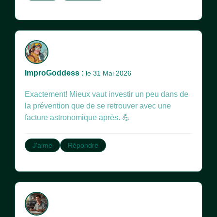
ImproGoddess :
le 31 Mai 2026
Exactement! Mieux vaut investir un peu dans de
la prévention que de se retrouver avec une
facture astronomique après. 💪
J'aime
Répondre