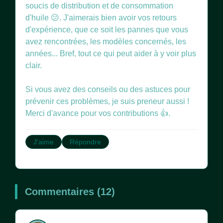
soucis de distribution et de consommation
d'huile 😕. J'aimerais bien avoir vos retours
d'expérience, que ce soit les pannes que vous
avez rencontrées, les modèles concernés, les
années... Bref, tout ce qui peut aider à y voir plus
clair.
Si vous avez des conseils ou des astuces pour
prévenir ces problèmes, je suis preneur aussi !
Merci d'avance pour vos contributions 👍.
J'aime
Répondre
Commentaires (12)