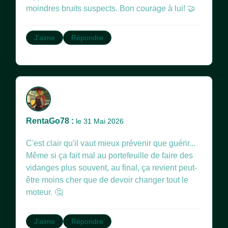
moindres bruits suspects. Bon courage à lui! 🤝
J'aime
Répondre
RentaGo78 :
le 31 Mai 2026
C'est clair qu'il vaut mieux prévenir que guérir...
Même si ça fait mal au portefeuille de faire des
vidanges plus souvent, au final, ça revient peut-
être moins cher que de devoir changer tout le
moteur. 🤔
J'aime
Répondre