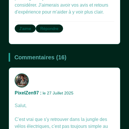
considérer. J'aimerais avoir vos avis et retours
d'expérience pour m'aider à y voir plus clair.
J'aime
Répondre
Commentaires (16)
PixelZen97 :
le 27 Juillet 2025
Salut,
C'est vrai que s'y retrouver dans la jungle des
vélos électriques, c'est pas toujours simple au