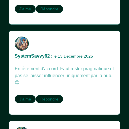
J'aime
Répondre
SystemSavvy62 :
le 13 Décembre 2025
Entièrement d'accord. Faut rester pragmatique et
pas se laisser influencer uniquement par la pub.
😉
J'aime
Répondre