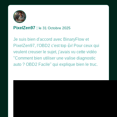
PixelZen97 :
le 31 Octobre 2025
Je suis bien d'accord avec BinaryFlow et
PixelZen97, l'OBD2 c'est top 👍! Pour ceux qui
veulent creuser le sujet, j'avais vu cette vidéo
"Comment bien utiliser une valise diagnostic
auto ? OBD2 Facile" qui explique bien le truc.