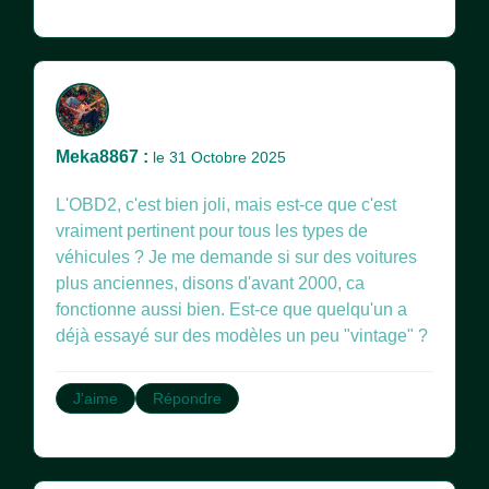
Meka8867 :
le 31 Octobre 2025
L'OBD2, c'est bien joli, mais est-ce que c'est
vraiment pertinent pour tous les types de
véhicules ? Je me demande si sur des voitures
plus anciennes, disons d'avant 2000, ca
fonctionne aussi bien. Est-ce que quelqu'un a
déjà essayé sur des modèles un peu "vintage" ?
J'aime
Répondre