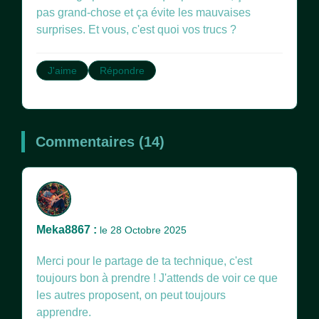
pas grand-chose et ça évite les mauvaises
surprises. Et vous, c'est quoi vos trucs ?
J'aime
Répondre
Commentaires (14)
Meka8867 :
le 28 Octobre 2025
Merci pour le partage de ta technique, c'est
toujours bon à prendre ! J'attends de voir ce que
les autres proposent, on peut toujours
apprendre.